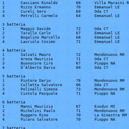
1	Casciano Rinaldo	68	Villa Maraini RM	13"3

2	Rizzo Ermanno		70	Emmanuel LE		13"5

3	Cureli Gero		69	Oda CT			15"0

4	Petrelli Carmelo	64	Emmanuel LE		16"8

3 batteria

1	Maggio Davide		72	Oda CT			13"2

2	Tarallo Carlo		67	Emmanuel LE		13"8

3	Bogalino Marcello	68	Emmanuel LE		13"9

4	Lauriola Cosimo		71	Emmanuel LE		14"7

4 batteria

1	Salvati Mauro		72	Mondonuovo RM		13"2

2	Arena Maurizio		71	Oda CT			13"9

3	Buonocore Ciro		67	Pioppo NA		14"1

4	D’Alberto Dario		69	Oda CT			15"1

5 batteria

1	Pintore Dario		78	Mondonuovo RM		13"5

2	Culletta Salvatore	66	Oda CT			14"1

3	Polinelli Simone	73	Mondonuovo RM		14"7

4	Ciotola Pasquale	71	Pioppo NA		15"0

6 batteria

1	Manni Maurizio		67	Exodus MI		13"3

2	Michelini Paolo		71	Mondonuovo RM		13"8

3	Ruggero Rino		70	La Ginestra RM		14"1

4	Picaro Salvatore	70	Pioppo NA		16"5

7 batteria
