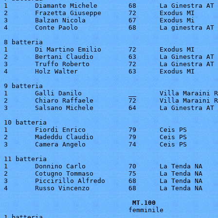
1	Diamante Michele	68	La Ginestra AT		13"4

2	Frazetta Giuseppe	72	Exodus MI		13"6

3	Balzan Nicola		67	Exodus Mi		14"3

4	Conte Paolo		68	La ginestra AT		14"3

8 batteria

1	Di Martino Emilio	72	Exodus MI		12"9

2	Bertani Claudio		63	La Ginestra AT		14"0

3	Truffo Roberto		72	La Ginestra AT		14"3

4	Holz Walter		63	Exodus MI		14"5

9 batteria

1	Galli Danilo		__	Villa Maraini RM	13"3

2	Chiaro Raffaele		72	Villa Maraini RM	13"3

3	Salsano Michele		64	La Ginestra AT		16"4

10 batteria

1	Fiordi Enrico		79	Ceis PS			13"9

2	Madeddu Claudio		79	Ceis PS			14"7

3	Camera Angelo		74	Ceis PS			15"4

11 batteria

1	Donnino Carlo		70	La Tenda NA		13"8

2	Cotugno Tommaso		75	La Tenda NA		14"1

3	Piccirillo Alfredo	68	La Tenda NA		14"1

4	Russo Vincenzo		68	La Tenda NA	

MT.100
                                femminile

1 batteria
