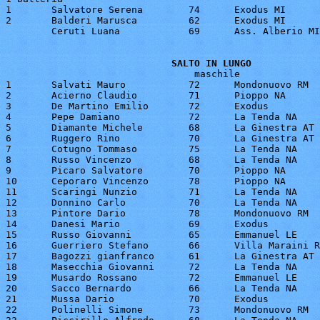
1	Salvatore Serena	74	Exodus MI		16"5

2	Balderi Marusca		62	Exodus MI		17"3

	Ceruti Luana		69	Ass. Alberio MI		tempo non rilevato

SALTO IN LUNGO
                                 maschile

1 	Salvati Mauro		72	Mondonuovo RM		5.35

2 	Acierno Claudio		71	Pioppo NA		5.22

3 	De Martino Emilio	72	Exodus			5.17

4 	Pepe Damiano		72	La Tenda NA		5.02

5 	Diamante Michele	68	La Ginestra AT		5.00

6 	Ruggero Rino		70	La Ginestra AT		4.95

7 	Cotugno Tommaso		75	La Tenda NA		4.94

8 	Russo Vincenzo		68	La Tenda NA		4.68

9 	Picaro Salvatore	70	Pioppo NA		4.60

10 	Ceporaro Vincenzo	78	Pioppo NA		4.58

11 	Scaringi Nunzio		71	La Tenda NA		4.57

12 	Donnino Carlo		70	La Tenda NA		4.54

13 	Pintore Dario		78	Mondonuovo RM		4.53

14 	Danesi Mario		69	Exodus			4.52

15 	Russo Giovanni		65	Emmanuel LE		4.50

16 	Guerriero Stefano	66	Villa Maraini RM	4.43

17 	Bagozzi gianfranco	61	La Ginestra AT		4.40

18 	Masecchia Giovanni	72	La Tenda NA		4.39

19 	Musardo Rossano		72	Emmanuel LE		4.38

20 	Sacco Bernardo		66	La Tenda NA		4.38

21 	Mussa Dario		70	Exodus			4.35

22 	Polinelli Simone	73	Mondonuovo RM		4.35
