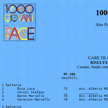
100
Alto Pa
GARE DI
RISULTA
Cassino, Stadio com
MT.100
                               maschili

1 batteria

1	Riva Luca		71	Ass. Alberio MI		12"8

2	Ceruti Stefano		__	__________		13"1

3	Baron Marcello		76	Ass. Alberio MI		14"4

4	Saracino Marcello	76	Ass. Alberio MI		16"6

2 batteria
