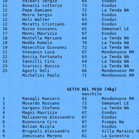
10 	Paleari Sergio		64	Exodus			1.40

11 	Bonazzi vittorio	73	Exodus			1.40

12 	Pepe Damiano		72	La Tenda NA		1.35

12 	Movre Sergio		63	Exodus			1.35

12 	Holz Walter		63	Exodus			1.35

12 	Moratti Cristiano	69	Exodus			1.35

16 	Russo Giovanni		65	Emmanuel LE		1.35

17 	Monni Maurizio		67	Exodus			1.35

18 	Montella Mariano	64	La Tenda NA		1.30

19 	Medda Romolo		70	La Tenda NA		1.30

19 	Masecchia Giovanni	72	La Tenda NA		1.30

21 	Stevanin Luca		67	Mondonuovo RM		1.30

22 	Boccia Fortunato	63	La Tenda NA		1.30

23 	Iannilli Ciro		64	La Tenda NA		1.25

23 	Scarinci Nunzio		71	La Tenda NA		1.25

25 	Agosti Deli		66	Mondonuovo RM		1.20

	Michelini Paolo		71	Mondonuovo RM		3 nulli

GETTO DEL PESO (4kg)
                                maschile

1 	Ranagli Raniero		62	Mondonuovo RM		13.30

2 	Musardo Rossano		72	Emmanuel LE		12.10

3 	Gargano Stefano		70	La Tenda NA		12.00

4 	Magni Maurizio		67	Exodus			12.00

5 	Maliaverno Alessandro	67	Exodus			12.00

6 	Buonocore Ciro		67	Pioppo Na		11.40

7 	Bolzan Nicola		67	Exodus			11.00

8 	Brugnoli Alessandro	67	Villa Maraini RM	10.90

9 	Zeminiani Moreno	61	La Ginestra		10.85
