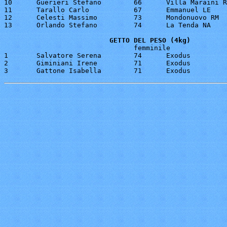
10 	Guerieri Stefano	66	Villa Maraini RM	10.36

11 	Tarallo Carlo		67	Emmanuel LE		10.35

12 	Celesti Massimo		73	Mondonuovo RM		 9.50

13 	Orlando Stefano		74	La Tenda NA		 9.10

GETTO DEL PESO (4kg)
                                femminile

1 	Salvatore Serena	74	Exodus			 8.25

2 	Giminiani Irene		71	Exodus			 6.60
