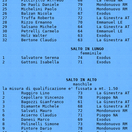
23 	Piccirillo Alfredo	68	La Tenda NA		4.32

24 	De Paoli Daniele	79	Mondonuovo RM		4.17

25 	Michelini Paolo		71	Mondonuovo RM		4.16

26 	Balzan Nicola		67	Exodus			4.10

27 	Truffa Roberto	 	72	La Ginestra AT		3.92

28 	Rizzo Ermanno		70	Emmanuel LE		3.85

29 	Salsano Michele		64	La Ginestra AT		3.70

30 	Petrelli Carmelo	64	Emmanuel LE		3.50

31 	Holz Walter		63	Exodus			3.28

32 	Bertone Claudio		63	La Ginestra AT		3.00

SALTO IN LUNGO
                                 femminile

1 	Salvatore Serena	74	Exodus			3.90

2 	Gattoni Isabella	71	Exodus			3.35

SALTO IN ALTO
                              maschile

la misura di qualificazione e' fissata a mt. 1.50

1 	Ruggiro Lino		73	La Ginestra AT		1.50

2 	Cepollaro Vincenzo	78	Pioppo NA		1.50

3 	Bagozzi Gianfranco	61	La Ginestra AT		1.50

3 	Diamante Michele	68	La Ginestra AT		1.50

5 	Salvati Mauro		72	Mondonuovo RM		1.50

6 	Acierno Claudio		71	Pioppo NA		1.45

6 	Danesi Marco		69	Exodus			1.45

8 	Polinelli Simone	73	Mondonuovo RM		1.45

9 	Pintore Dario		78	Mondonuovo RM		1.45
