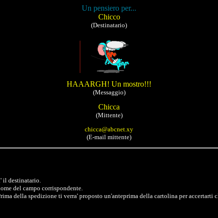
Un pensiero per...
Chicco
(Destinatario)
HAAARGH! Un mostro!!!
(Messaggio)
Chicca
(Mittente)
chicca@abcnet.xy
(E-mail mittente)
 il destinatario.
l nome del campo corrispondente.
rima della spedizione ti verra' proposto un'anteprima della cartolina per accertarti ch