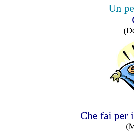
Un pen
(De
Che fai per 
(M