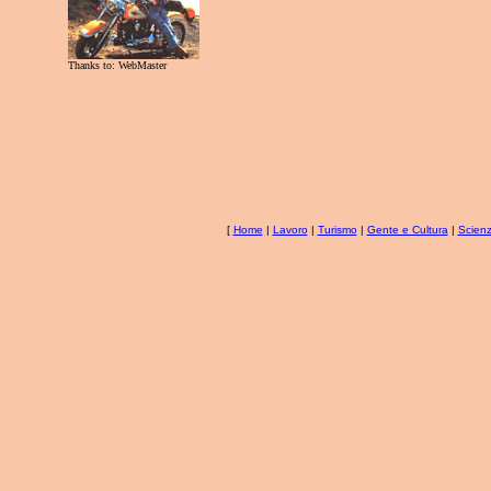
Thanks to: WebMaster
[
Home
|
Lavoro
|
Turismo
|
Gente e Cultura
|
Scienz