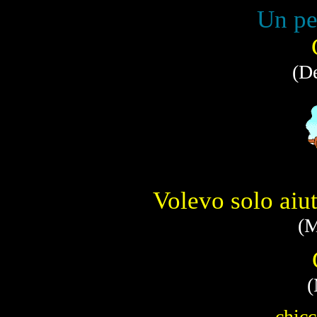
Un pen
(De
Volevo solo aiut
(M
(
chic