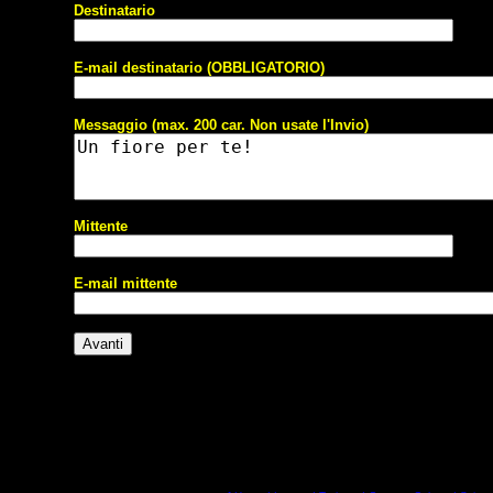
Destinatario
E-mail destinatario (OBBLIGATORIO)
Messaggio (max. 200 car. Non usate l'Invio)
Mittente
E-mail mittente