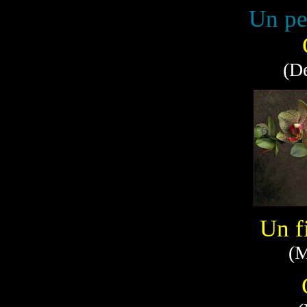
Un pen
(De
Un f
(M