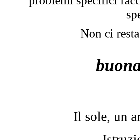
problemi specifici ra
spe
Non ci rest
buona 
Il sole, un 
Istruzi