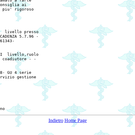
amato a farle 

onsiglia ai 

 piu' rigoroso 

  livello presso 

CADENZA 5.7.96 - 

61343- 

I  livello,ruolo 

 coadiutore - - 

8- GU 4 serie 

rvizio gestione 

Indietro
Home Page