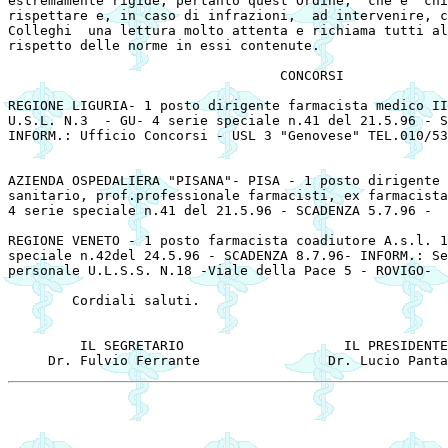
estremamente rigide, pertanto quest'Ordine,  che e' chi
rispettare e, in caso di infrazioni,  ad intervenire, c
Colleghi  una lettura molto attenta e richiama tutti al
rispetto delle norme in essi contenute. 

				  CONCORSI 

REGIONE LIGURIA- 1 posto dirigente farmacista medico II
U.S.L. N.3  - GU- 4 serie speciale n.41 del 21.5.96 - S
INFORM.: Ufficio Concorsi - USL 3 "Genovese" TEL.010/53
AZIENDA OSPEDALIERA "PISANA"- PISA - 1 posto dirigente 
sanitario, prof.professionale farmacisti, ex farmacista
4 serie speciale n.41 del 21.5.96 - SCADENZA 5.7.96 - 

REGIONE VENETO - 1 posto farmacista coadiutore A.s.l. 1
speciale n.42del 24.5.96 - SCADENZA 8.7.96- INFORM.: Se
personale U.L.S.S. N.18 -Viale della Pace 5 - ROVIGO- 

	Cordiali saluti. 

	 IL SEGRETARIO                    IL PRESIDENTE 
