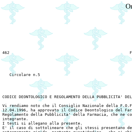
Or
462                                                   F
							A TUTTI GLI ISCRITTI                                     
   Circolare n.5                                       
								LORO SEDI  
CODICE DEONTOLOGICO E REGOLAMENTO DELLA PUBBLICITA' DEL
Vi rendiamo noto che il Consiglio Nazionale della F.O.F
12.04.1996, ha approvato il Codice Deontologico del Far
Regolamento della Pubblicita' della Farmacia, che ne co
integrante. 

I testi si allegano alla presente. 

E' il caso di sottolineare che gli stessi presentano de