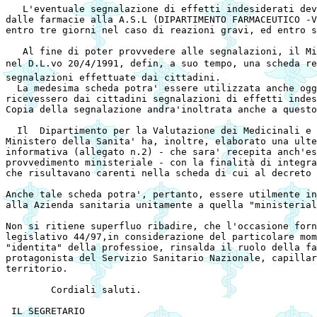
   L'eventuale segnalazione di effetti indesiderati dev
dalle farmacie alla A.S.L (DIPARTIMENTO FARMACEUTICO -V
entro tre giorni nel caso di reazioni gravi, ed entro s
   Al fine di poter provvedere alle segnalazioni, il Mi
nel D.L.vo 20/4/1991, defin, a suo tempo, una scheda re
segnalazioni effettuate dai cittadini. 

  La medesima scheda potra' essere utilizzata anche ogg
ricevessero dai cittadini segnalazioni di effetti indes
Copia della segnalazione andra'inoltrata anche a questo
  Il  Dipartimento per la Valutazione dei Medicinali e 
Ministero della Sanita' ha, inoltre, elaborato una ulte
informativa (allegato n.2) - che sara' recepita anch'es
provvedimento ministeriale - con la finalità di integra
che risultavano carenti nella scheda di cui al decreto 
Anche tale scheda potra', pertanto, essere utilmente in
alla Azienda sanitaria unitamente a quella "ministerial
Non si ritiene superfluo ribadire, che l'occasione forn
legislativo 44/97,in considerazione del particolare mom
"identita" della professioe, rinsalda il ruolo della fa
protagonista del Servizio Sanitario Nazionale, capillar
territorio. 

	Cordiali saluti.    

 IL SEGRETARIO                                         