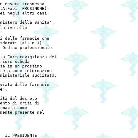
e essere trasmessa

.A.Fabi  FROSINONE). 

ei negli altri casi. 

nistero della Sanita', 

lativa alle

i dalle farmacie che

iderati (all.n.1).

 Ordine professionale. 

la Farmacovigilanza del

riore scheda

sa in un prossimo

re alcune informazioni

ministeriale succitato. 

viata dalle farmacie

e". 

ita dal decreto

ento di crisi di

rmacia come

mente presente nel

  IL PRESIDENTE 
