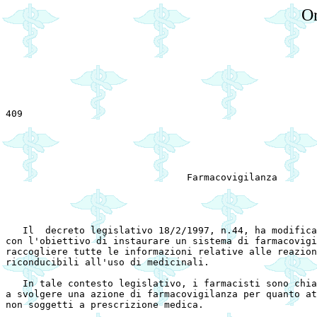
Or
409                                                    
							A TUTTI GLI ISCRITTI 
								LORO SED
				Farmacovigilanza 

   Il  decreto legislativo 18/2/1997, n.44, ha modifica
con l'obiettivo di instaurare un sistema di farmacovigi
raccogliere tutte le informazioni relative alle reazion
riconducibili all'uso di medicinali. 

   In tale contesto legislativo, i farmacisti sono chia
a svolgere una azione di farmacovigilanza per quanto at
non soggetti a prescrizione medica. 
