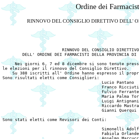
Ordine dei Farmacist
RINNOVO DEL CONSIGLIO DIRETTIVO DELL' O
			RINNOVO DEL CONSIGLIO DIRETTIVO

	DELL' ORDINE DEI FARMACISTI DELLA PROVINCIA DI FROSINONE

     Nei giorni 6, 7 ed 8 dicembre si sono tenute press
le elezioni per il rinnovo del Consiglio Direttivo.

    Su 388 iscritti all' Ordine hanno espresso il propr
Sono risultati eletti come Consiglieri:

					Lucio Pantano

					Franco Ricciuti

					Fulvio Ferrante

					Maria Palma Torriciani

					Luigi Antignani

					Riccardo Mastrangeli

					Gianni Querqui

Sono stati eletti come Revisori dei Conti:

					Simonelli Adolfo Giacomo

					Fabiola Orlandella

					Anselmo Marcuccilli
