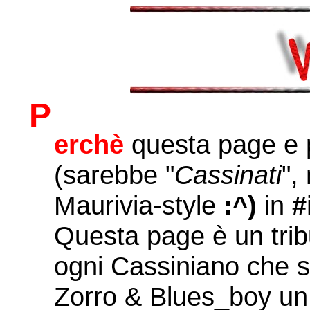
P
erchè
questa page e 
(sarebbe "
Cassinati
",
Maurivia-style
:^)
in
#
Questa page è un tribu
ogni Cassiniano che si
Zorro & Blues_boy un 