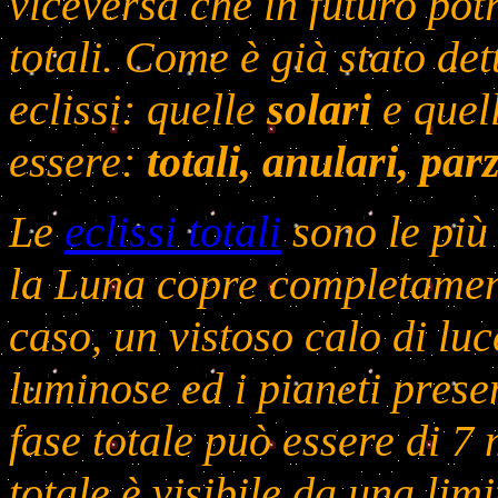
viceversa che in futuro pot
totali. Come è già stato det
eclissi: quelle
solari
e quel
essere:
totali, anulari, parz
Le
eclissi totali
sono le più
la Luna copre completamente
caso, un vistoso calo di luce
luminose ed i pianeti prese
fase totale può essere di 7
totale è visibile da una limi