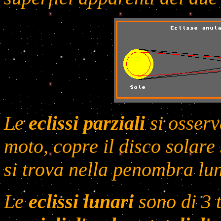
Le
eclissi parziali
si osserv
moto, copre il disco solare
si trova nella penombra lu
Le
eclissi lunari
sono di 3 