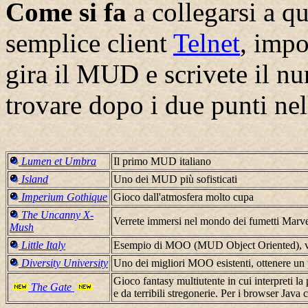
Come si fa
a collegarsi a q
semplice client
Telnet
, impo
gira il MUD e scrivete il nu
trovare dopo i due punti nell
Lumen et Umbra
Il primo MUD italiano
Island
Uno dei MUD più sofisticati
Imperium Gothique
Gioco dall'atmosfera molto cupa
The Uncanny X-
Verrete immersi nel mondo dei fumetti Marv
Mush
Little Italy
Esempio di MOO (MUD Object Oriented), ver
Diversity University
Uno dei migliori MOO esistenti, ottenere un 
Gioco fantasy multiutente in cui interpreti l
The Gate
e da terribili stregonerie. Per i browser Java