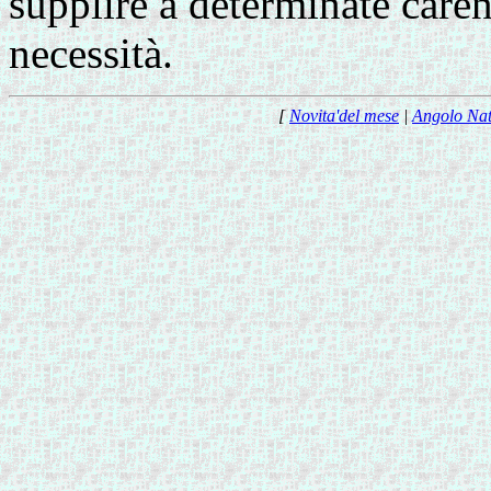
supplire a determinate care
necessità.
[
Novita'del mese
|
Angolo Na