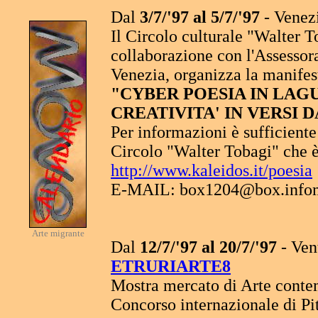
Dal
3/7/'97 al 5/7/'97
- Venez
Il Circolo culturale "Walter T
collaborazione con l'Assessor
Venezia, organizza la manifes
"CYBER POESIA IN LAGU
CREATIVITA' IN VERSI DA
Per informazioni è sufficiente 
Circolo "Walter Tobagi" che è
http://www.kaleidos.it/poesia
E-MAIL: box1204@box.infom
Arte migrante
Dal
12/7/'97 al 20/7/'97
- Ven
ETRURIARTE8
Mostra mercato di Arte cont
Concorso internazionale di Pit