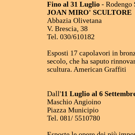
Fino al 31 Luglio
- Rodengo S
JOAN MIRO' SCULTORE
Abbazia Olivetana
V. Brescia, 38
Tel. 030/610182
Esposti 17 capolavori in bronz
secolo, che ha saputo rinnovar
scultura. American Graffiti
Dall'
11 Luglio al 6 Settembr
Maschio Angioino
Piazza Municipio
Tel. 081/ 5510780
Esposte le opere dei più import