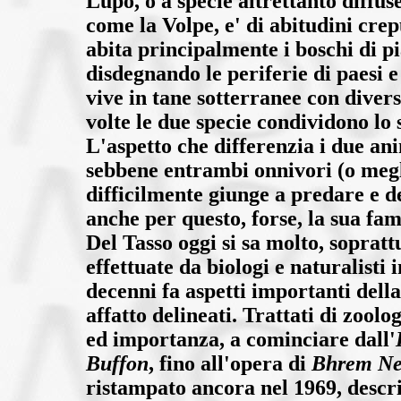
Lupo, o a specie altrettanto diffus
come la Volpe, e' di abitudini cre
abita principalmente i boschi di 
disdegnando le periferie di paesi e
vive in tane sotterranee con diversi
volte le due specie condividono lo 
L'aspetto che differenzia i due ani
sebbene entrambi onnivori (o megli
difficilmente giunge a predare e d
anche per questo, forse, la sua fa
Del Tasso oggi si sa molto, sopratt
effettuate da biologi e naturalisti 
decenni fa aspetti importanti dell
affatto delineati. Trattati di zoolo
ed importanza, a cominciare dall'
Buffon
, fino all'opera di
Bhrem Nel
ristampato ancora nel 1969, descr