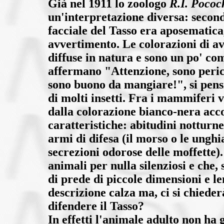
Già nel 1911 lo zoologo
R.I. Pococ
un'interpretazione diversa: second
facciale del Tasso era aposematica
avvertimento. Le colorazioni di a
diffuse in natura e sono un po' com
affermano "Attenzione, sono peri
sono buono da mangiare!", si pensi 
di molti insetti. Fra i mammiferi v
dalla colorazione bianco-nera acc
caratteristiche: abitudini notturne
armi di difesa (il morso o le unghia
secrezioni odorose delle moffette). 
animali per nulla silenziosi e che, 
di prede di piccole dimensioni e l
descrizione calza ma, ci si chieder
difendere il Tasso?
In effetti l'animale adulto non ha g