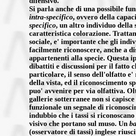
difensivo.
Si parla anche di una possibile fu
intra-specifico
, ovvero della capac
specifico
, un altro individuo della 
caratteristica colorazione. Tratta
sociale, e' importante che gli indi
facilmente riconoscere, anche a d
appartenenti alla specie. Questa ip
dibattiti e discussioni per il fatto 
particolare, il senso dell'olfatto e
della vista, ed il riconoscimento s
puo' avvenire per via olfattiva. Ol
gallerie sotterranee non si capisc
funzionale un segnale di riconosci
indubbio che i tassi si riconoscano
visivo che portano sul muso. Un
b
(osservatore di tassi) inglese riusc