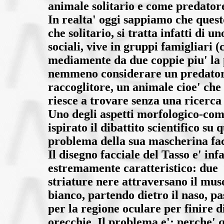
animale solitario e come predator
In realta' oggi sappiamo che questo
che solitario, si tratta infatti di u
sociali, vive in gruppi famigliari (
mediamente da due coppie piu' la 
nemmeno considerare un predator
raccoglitore, un animale cioe' che 
riesce a trovare senza una ricerca
Uno degli aspetti morfologico-co
ispirato il dibattito scientifico su q
problema della sua mascherina fac
Il disegno facciale del Tasso e' infa
estremamente caratteristico: due
striature nere attraversano il mus
bianco, partendo dietro il naso, p
per la regione oculare per finire d
orecchie. Il problema e': perche' 