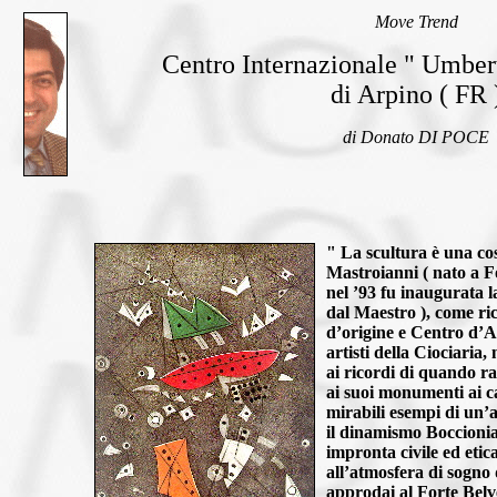
Move Trend
Centro Internazionale " Umber
di Arpino ( FR 
di Donato DI POCE
" La scultura è una co
Mastroianni ( nato a F
nel ’93 fu inaugurata 
dal Maestro ), come ri
d’origine e Centro d’A
artisti della Ciociaria,
ai ricordi di quando r
ai suoi monumenti ai c
mirabili esempi di un’
il dinamismo Boccioni
impronta civile ed etica
all’atmosfera di sogno
approdai al Forte Bel