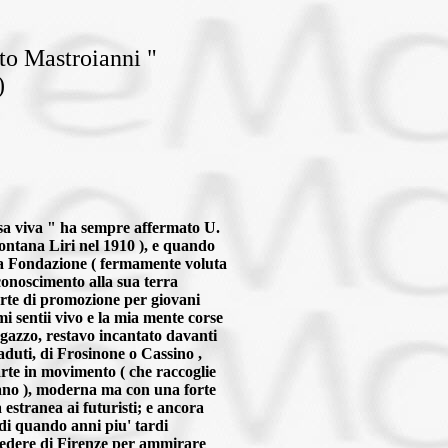
to Mastroianni "
)
sa viva " ha sempre affermato U.
ontana Liri nel 1910 ), e quando
la Fondazione ( fermamente voluta
conoscimento alla sua terra
rte di promozione per giovani
 mi sentii vivo e la mia mente corse
agazzo, restavo incantato davanti
aduti, di Frosinone o Cassino ,
arte in movimento ( che raccoglie
ano ), moderna ma con una forte
 estranea ai futuristi; e ancora
 di quando anni piu' tardi
vedere di Firenze per ammirare