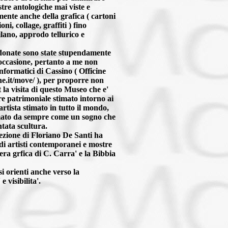
stre antologiche mai viste e
nte anche della grafica ( cartoni
oni, collage, graffiti ) fino
lano, approdo tellurico e
e donate sono state stupendamente
’occasione, pertanto a me non
informatici di Cassino ( Officine
ine.it/move/ ), per proporre non
t la visita di questo Museo che e'
re patrimoniale stimato intorno ai
artista stimato in tutto il mondo,
amato da sempre come un sogno che
tata scultura.
rezione di Floriano De Santi ha
i artisti contemporanei e mostre
era grfica di C. Carra' e la Bibbia
i orienti anche verso la
 visibilita'.