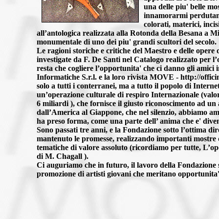
una delle piu' belle mo
innamorarmi perdutame
colorati, materici, incisi
all’antologica realizzata alla Rotonda della Besana a Mi
monumentale di uno dei piu' grandi scultori del secolo.
Le ragioni storiche e critiche del Maestro e delle oper
investigate da F. De Santi nel Catalogo realizzato per l
resta che cogliere l’opportunita' che ci danno gli amici 
Informatiche S.r.l. e la loro rivista MOVE - http://offic
solo a tutti i conterranei, ma a tutto il popolo di Interne
un’operazione culturale di respiro Internazionale (valo
6 miliardi ), che fornisce il giusto riconoscimento ad un 
dall’America al Giappone, che nel silenzio, abbiamo 
ha preso forma, come una parte dell’ anima che e' diven
Sono passati tre anni, e la Fondazione sotto l’ottima di
mantenuto le promesse, realizzando importanti mostre d
tematiche di valore assoluto (ricordiamo per tutte, L’op
di M. Chagall ).
Ci auguriamo che in futuro, il lavoro della Fondazione s
promozione di artisti giovani che meritano opportunita' e