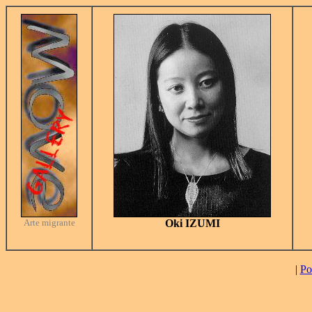
Arte migrante
Oki IZUMI
|
Po