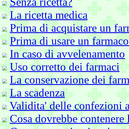
Senza ricetta?
La ricetta medica
Prima di acquistare un fa
Prima di usare un farmaco
In caso di avvelenamento
Uso corretto dei farmaci
La conservazione dei farm
La scadenza
Validita' delle confezioni 
Cosa dovrebbe contenere l