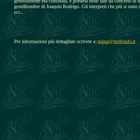
generalmente era confinata, e portarla nelle sale da concerto di 
gentilhombre di Joaquin Rodrigo. Gli interpreti che più si sono 
ecc..
Per informazioni più dettagliate scrivete a:
guitar@tieffeinfo.it