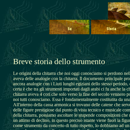
Breve storia dello strumento
Le origini della chitarra che noi oggi conosciamo si perdono nell
aveva delle analogie con la chitarra. Il documento principale pro
ancora analogie con i Liuti lunghi egiziani dello stesso periodo, c
certa è che tra gli strumenti importati dagli arabi ci fu anche la
chitarra aveva 4 cori che solo verso la fine del secolo vennero po
noi tutti conosciamo. Essa è fondamentalmente costitutita da una 
All'interno della cassa armonica si trovano delle catene che servo
delle figure prestigiose dal punto di vista tecnico e musicale 
della chitarra, possiamo ascoltare le stupende composizioni che r
un attimo di declino, in questo preciso istante viene fuori la fi
come strumento da concerto di tutto rispetto, lo dobbiamo ad un g