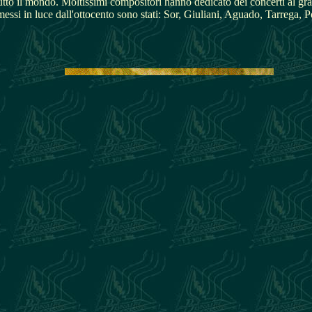
tutto il mondo. Moltissimi compositori hanno dedicato dei concerti al gr
messi in luce dall'ottocento sono stati: Sor, Giuliani, Aguado, Tarrega