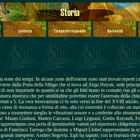
a notte dei tempi. In alcune zone dell'oriente sono stati trovati reperti
viene dalla Porta della Sfinge che si trova ad Alaja Huyuk, sede principal
iò non sorprende in quanto si sa che gli Ittiti erano in contatto con gli 
 chitarra moresca che per similitudine potrebbe essere l'antenata della ch
rtati a 5. La vera innovazione ci fu solo verso la fine del XVIII secolo, 
cassa di risonanza a forma di otto, alla cui estremità è collocato un man
no a trasmettere meglio le vibrazioni sonore e a conferire allo strumento 
come: Mauro Giuliani, Matteo Carcassi, Luigi Legnani, Giulio Recondi, F
appresentano una perla di inestimabile valore nel repertorio chitarristic
gura di Francisco Tarrega che insieme a Miguel Llobet rappresentano la scu
rande interprete: Andres Segovia. Egli ha saputo, con la bravura che si 