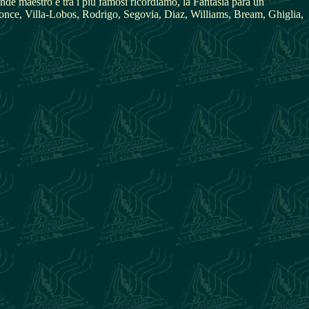
ande maestro e tra i più famosi ricordiamo, la Fantasia para un
, Ponce, Villa-Lobos, Rodrigo, Segovia, Diaz, Williams, Bream, Ghiglia,