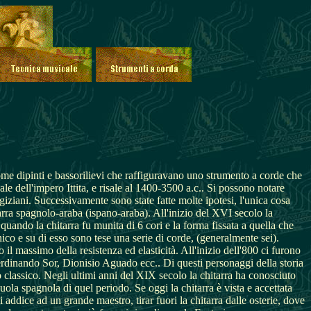
 come dipinti e bassorilievi che raffiguravano uno strumento a corde che
e dell'impero Ittita, e risale al 1400-3500 a.c.. Si possono notare
egiziani. Successivamente sono state fatte molte ipotesi, l'unica cosa
itarra spagnolo-araba (ispano-araba). All'inizio del XVI secolo la
quando la chitarra fu munita di 6 cori e la forma fissata a quella che
ico e su di esso sono tese una serie di corde, (generalmente sei).
il massimo della resistenza ed elasticità. All'inizio dell'800 ci furono
erdinando Sor, Dionisio Aguado ecc.. Di questi personaggi della storia
o classico. Negli ultimi anni del XIX secolo la chitarra ha conosciuto
ola spagnola di quel periodo. Se oggi la chitarra è vista e accettata
addice ad un grande maestro, tirar fuori la chitarra dalle osterie, dove